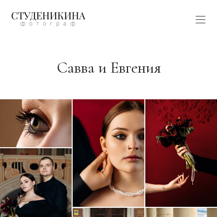
https://www.behance.net/89bdc321
Савва и Евгения